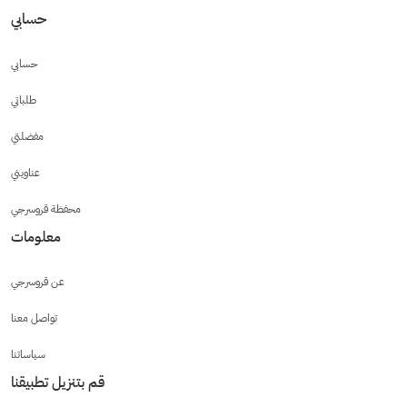
حسابي
حسابي
طلباتي
مفضلتي
عناويني
محفظة قروسرجي
معلومات
عن قروسرجي
تواصل معنا
سياساتنا
قم بتنزيل تطبيقنا