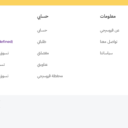
معلومات
حسابي
عن قروسرجي
حسابي
تواصل معنا
طلباتي
efined)
سياساتنا
مفضلتي
تسوق ب
عناويني
تسو
محفظة قروسرجي
تسوق 
ج
,