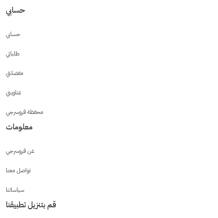
حسابي
حسابي
طلباتي
مفضلتي
عناويني
محفظة قروسرجي
معلومات
عن قروسرجي
تواصل معنا
سياساتنا
قم بتنزيل تطبيقنا