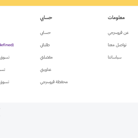
معلومات
حسابي
عن قروسرجي
حسابي
تواصل معنا
طلباتي
efined)
سياساتنا
مفضلتي
تسوق ب
عناويني
تسو
محفظة قروسرجي
تسوق 
ج
,